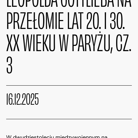
PRZEŁOMIE LAT 20. I 30.
XX WIEKU W PARYŻU, CZ.
3
16.12.2025
W dwudziestoleciu międzywojennym na